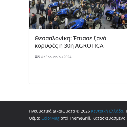
Θεσσαλονίκη: Έπιασε ξανά
κορυφές η 30η AGROTICA
5 Φεβρουαρίου 2024
Πνευματικά Δικαιώματα © 2026
Κεντρική Ελλάδα
.
Θέμα:
ColorMag
από ThemeGrill. Κατασκευασμένο