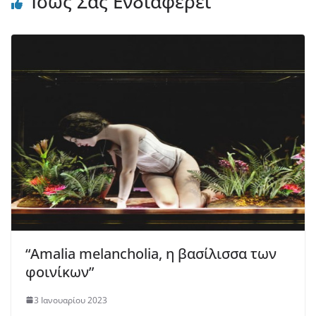
Ίσως Σας Ενδιαφέρει
“Amalia melancholia, η βασίλισσα των
φοινίκων”
3 Ιανουαρίου 2023