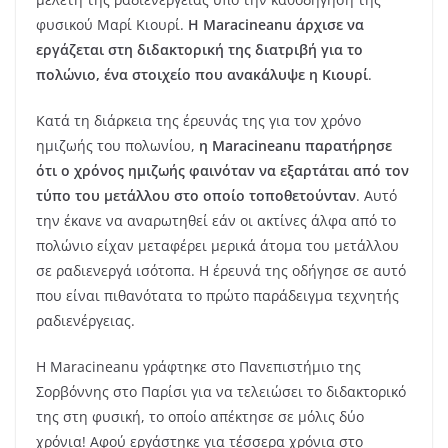
φυσικού Μαρί Κιουρί.
Η Maracineanu άρχισε να
εργάζεται στη διδακτορική της διατριβή για το
πολώνιο, ένα στοιχείο που ανακάλυψε η Κιουρί
.
Κατά τη διάρκεια της έρευνάς της για τον χρόνο
ημιζωής του πολωνίου,
η Maracineanu παρατήρησε
ότι ο χρόνος ημιζωής φαινόταν να εξαρτάται από τον
τύπο του μετάλλου στο οποίο τοποθετούνταν
. Αυτό
την έκανε να αναρωτηθεί εάν οι ακτίνες άλφα από το
πολώνιο είχαν μεταφέρει μερικά άτομα του μετάλλου
σε ραδιενεργά ισότοπα. Η έρευνά της οδήγησε σε αυτό
που είναι πιθανότατα το πρώτο παράδειγμα τεχνητής
ραδιενέργειας.
Η Maracineanu γράφτηκε στο Πανεπιστήμιο της
Σορβόννης στο Παρίσι για να τελειώσει το διδακτορικό
της στη φυσική, το οποίο απέκτησε σε μόλις δύο
χρόνια! Αφού εργάστηκε για τέσσερα χρόνια στο