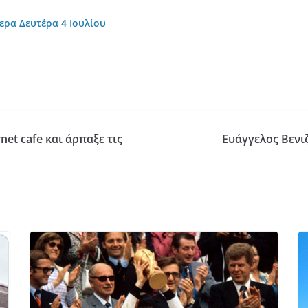
μερα Δευτέρα 4 Ιουλίου
net cafe και άρπαξε τις
Ευάγγελος Βενιζ