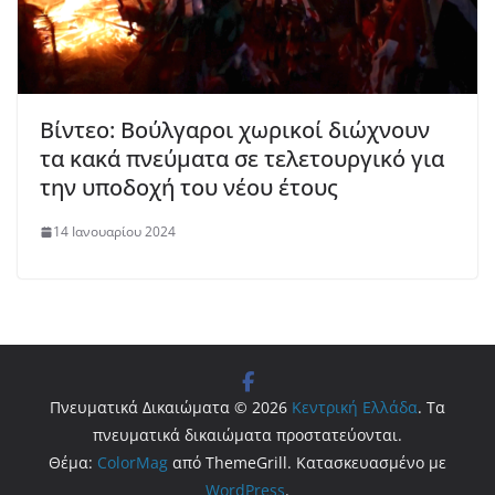
Βίντεο: Βούλγαροι χωρικοί διώχνουν
τα κακά πνεύματα σε τελετουργικό για
την υποδοχή του νέου έτους
14 Ιανουαρίου 2024
Πνευματικά Δικαιώματα © 2026
Κεντρική Ελλάδα
. Τα
πνευματικά δικαιώματα προστατεύονται.
Θέμα:
ColorMag
από ThemeGrill. Κατασκευασμένο με
WordPress
.