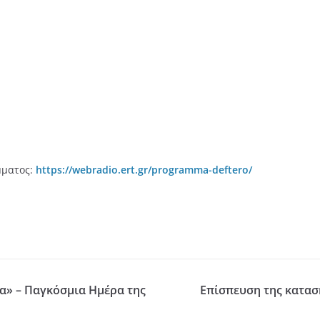
μματος:
https://webradio.ert.gr/programma-deftero/
α» – Παγκόσμια Ημέρα της
Επίσπευση της κατα