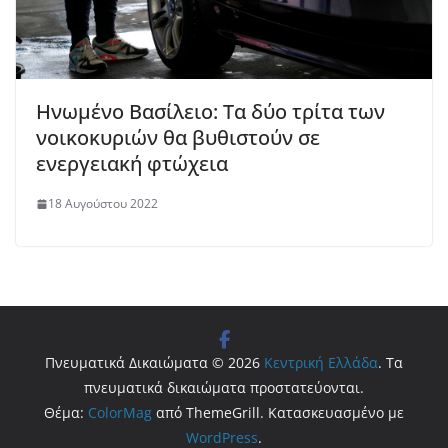
Ηνωμένο Βασίλειο: Τα δύο τρίτα των
νοικοκυριών θα βυθιστούν σε
ενεργειακή φτώχεια
18 Αυγούστου 2022
Πνευματικά Δικαιώματα © 2026
Κεντρική Ελλάδα
. Τα
πνευματικά δικαιώματα προστατεύονται.
Θέμα:
ColorMag
από ThemeGrill. Κατασκευασμένο με
WordPress
.