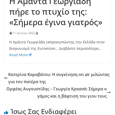
H Αμάντα Γεωργιάδη
πήρε το πτυχίο της:
«Σήμερα έγινα γιατρός»
11 Ιουνίου 2022
Η Αμάντα Γεωργιάδη εκπροσωπώντας την Ελλάδα στον
διαγωνισμό της Eurovision… Διαβάστε περισσότερα…
Read More
Κατερίνα Καραβάτου: Η συγκίνηση on air μιλώντας
για τον πατέρα της
Ορφέας Αυγουστίδης – Γεωργία Κρασσά: Σήμερα ο
γάμος και η βάφτιση του γιου τους
Ίσως Σας Ενδιαφέρει