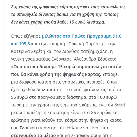
Στη χρήση της ψηφιακής κάρτας στρέφει τους καταναλωτές
το υπουργείο δίνοντας bonus για τη χρήση της. Όποιος
δεν κάνει χρήση της θα λάβει 15 ευρώ λιγότερα.
Όπως εξήγησε
μιλώντας στο Πρώτο Πρόγραμμα 91,6
και 105,8
και την εκπομπή «Πρωινή Παρέα» με την
Κατερίνα Σερέτη και τον Διονύση Χατζημιχάλη, η
γενική γραμματέας Ενέργειας, Αλεξάνδρα Σδούκου:
«Ουσιαστικά δίνουμε 15 ευρώ παραπάνω για αυτόν
που θα κάνει χρήση της ψηφιακής κάρτας.
Υπάρχει
μια διαφοροποίηση στις νησιωτικές περιοχές, όπου
έχει σχεδόν διπλασιαστεί το ποσό, φτάνοντας από τα
55 ευρώ στο προηγούμενο διάστημα, στα 100 ευρώ
τώρα με την χρήση της ψηφιακής κάρτας, ενώ αν δοθεί
μέσω τραπέζης η επιδότηση είναι στα 85 ευρώ». Σε
ερώτηση γιατί ωθούν τον κόσμο στην ψηφιακή κάρτα,
η κ. Σδούκου απάντησε ότι θέλουν να είναι πιο
στοχευμένο το μέτρο
και να εξασφαλίσουν ότι η