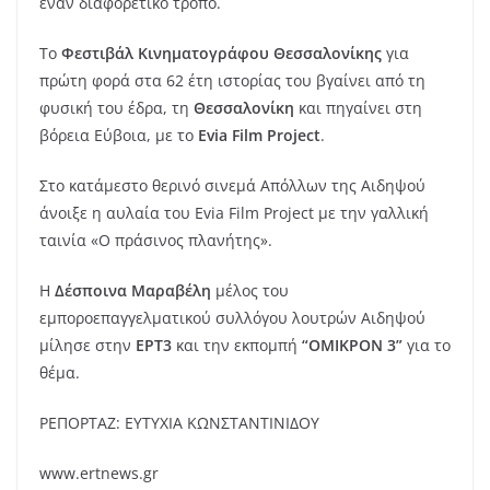
έναν διαφορετικό τρόπο.
Το
Φεστιβάλ Κινηματογράφου Θεσσαλονίκης
για
πρώτη φορά στα 62 έτη ιστορίας του βγαίνει από τη
φυσική του έδρα, τη
Θεσσαλονίκη
και πηγαίνει στη
βόρεια Εύβοια, με το
Evia Film Project
.
Στο κατάμεστο θερινό σινεμά Απόλλων της Αιδηψού
άνοιξε η αυλαία του Evia Film Project με την γαλλική
ταινία «Ο πράσινος πλανήτης».
Η
Δέσποινα Μαραβέλη
μέλος του
εμποροεπαγγελματικού συλλόγου λουτρών Αιδηψού
μίλησε στην
ΕΡΤ3
και την εκπομπή
“ΟΜΙΚΡΟΝ 3”
για το
θέμα.
ΡΕΠΟΡΤΑΖ: ΕΥΤΥΧΙΑ ΚΩΝΣΤΑΝΤΙΝΙΔΟΥ
www.ertnews.gr