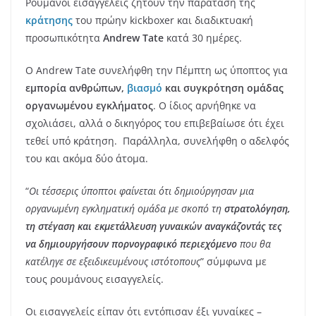
Ρουμάνοι εισαγγελείς ζητούν την παράταση της
κράτησης
του πρώην kickboxer και διαδικτυακή
προσωπικότητα
Andrew Tate
κατά 30 ημέρες.
Ο Andrew Tate συνελήφθη την Πέμπτη ως ύποπτος για
εμπορία ανθρώπων,
βιασμό
και συγκρότηση ομάδας
οργανωμένου εγκλήματος
. Ο ίδιος αρνήθηκε να
σχολιάσει, αλλά ο δικηγόρος του επιβεβαίωσε ότι έχει
τεθεί υπό κράτηση. Παράλληλα, συνελήφθη ο αδελφός
του και ακόμα δύο άτομα.
“
Οι τέσσερις ύποπτοι φαίνεται ότι δημιούργησαν μια
οργανωμένη
εγκληματική ομάδα με σκοπό τη
στρατολόγηση,
τη στέγαση και εκμετάλλευση γυναικών αναγκάζοντάς τες
να δημιουργήσουν πορνογραφικό περιεχόμενο
που θα
κατέληγε
σε εξειδικευμένους ιστότοπους
” σύμφωνα με
τους ρουμάνους εισαγγελείς.
Οι εισαγγελείς είπαν ότι εντόπισαν έξι γυναίκες –