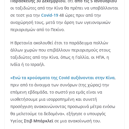
Παρασκευής 30 Δεκεμβρίου
, ότι
από τις 5 Ιανουαρίου
οι ταξιδιώτες από την Κίνα θα πρέπει να υποβάλλονται
σε τεστ για την
Covid-19
48 ώρες πριν από την
αναχώρησή τους, μετά την άρση των υγειονομικών
περιορισμών από το Πεκίνο.
Η Βρετανία ακολουθεί έτσι το παράδειγμα πολλών
άλλων χωρών που επιβάλλουν περιορισμούς στους
ταξιδιώτες από την Κίνα, όπως η Γαλλία, οι ΗΠΑ, η
Ινδία ή το Ισραήλ.
«Ενώ τα κρούσματα της Covid αυξάνονται στην Κίνα
,
πριν από το άνοιγμα των συνόρων (της χώρας) την
επόμενη εβδομάδα, το σωστό για εμάς είναι να
υιοθετήσουμε μια ισορροπημένη και συνετή
προσέγγιση ανακοινώνοντας προσωρινά μέτρα ενόσω
θα μελετούμε τα δεδομένα», εξήγησε ο υπουργός
Υγείας
Στιβ Μπάρκλεϊ
σε μια ανακοίνωσή του.