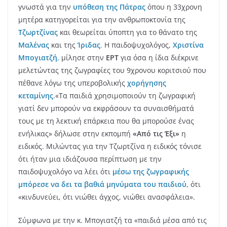
γνωστά για την
υπόθεση της Πάτρας
όπου η 33χρονη
μητέρα κατηγορείται για την ανθρωποκτονία της
Τζωρτζίνας
και θεωρείται ύποπτη για το θάνατο της
Μαλένας
και της
Ίριδας
.
Η παιδοψυχολόγος,
Χριστίνα
Μπογιατζή
,
μίλησε στην
ΕΡΤ
για όσα η ίδια διέκρινε
μελετώντας της ζωγραφίες του 9χρονου κοριτσιού που
πέθανε λόγω της υπεροβολικής
χορήγησης
κεταμίνης
.
«Τα παιδιά χρησιμοποιούν τη ζωγραφική
γιατί δεν μπορούν να εκφράσουν τα συναισθήματά
τους με τη λεκτική επάρκεια που θα μπορούσε ένας
ενήλικας» δήλωσε στην εκπομπή
«Από τις Έξι»
η
ειδικός. Μιλώντας για την Τζωρτζίνα η ειδικός τόνισε
ότι ήταν μια ιδιάζουσα περίπτωση με την
παιδοψυχολόγο να λέει ότι
μέσω της ζωγραφικής
μπόρεσε να δει τα βαθιά μηνύματα του παιδιού
, ότι
«κινδυνεύει, ότι νιώθει άγχος, νιώθει ανασφάλεια».
Σύμφωνα με την κ. Μπογιατζή τα «παιδιά μέσα από τις