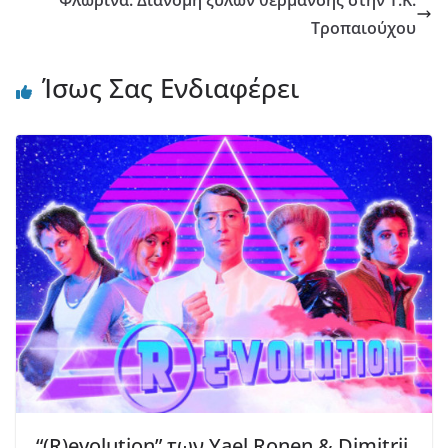
Φλώρινα: Διανομή ξύλων θέρμανσης στην Τ.Κ.
Τροπαιούχου
Ίσως Σας Ενδιαφέρει
“(R)evolution” των Yael Ronen & Dimitrij