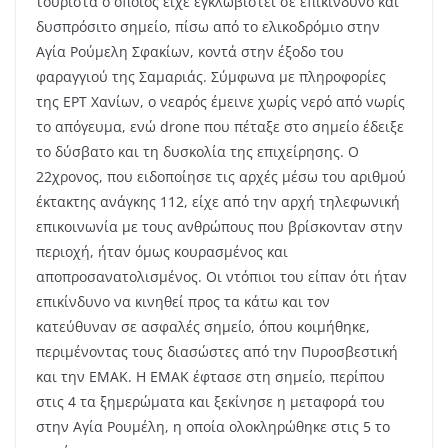
τουρίστα ο οποίος είχε εγκλωβιστεί σε επικίνδυνο και
δυσπρόσιτο σημείο, πίσω από το ελικοδρόμιο στην
Αγία Ρούμελη Σφακίων, κοντά στην έξοδο του
φαραγγιού της Σαμαριάς.
Σύμφωνα με πληροφορίες
της ΕΡΤ Χανίων, ο νεαρός έμεινε χωρίς νερό από νωρίς
το απόγευμα, ενώ drοne που πέταξε στο σημείο έδειξε
το δύσβατο και τη δυσκολία της επιχείρησης. O
22χρονος, που ειδοποίησε τις αρχές μέσω του αριθμού
έκτακτης ανάγκης 112, είχε από την αρχή τηλεφωνική
επικοινωνία με τους ανθρώπους που βρίσκονταν στην
περιοχή, ήταν όμως κουρασμένος και
αποπροσανατολισμένος. Οι ντόπιοι του είπαν ότι ήταν
επικίνδυνο να κινηθεί προς τα κάτω και τον
κατεύθυναν σε ασφαλές σημείο, όπου κοιμήθηκε,
περιμένοντας τους διασώστες από την Πυροσβεστική
και την ΕΜΑΚ. Η ΕΜΑΚ έφτασε στη σημείο, περίπου
στις 4 τα ξημερώματα και ξεκίνησε η μεταφορά του
στην Αγία Ρουμέλη, η οποία ολοκληρώθηκε στις 5 το