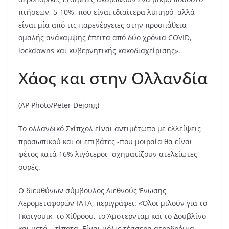
πτήσεων, 5-10%, που είναι ιδιαίτερα λυπηρό, αλλά
είναι μία από τις παρενέργειες στην προσπάθεια
ομαλής ανάκαμψης έπειτα από δύο χρόνια COVID,
lockdowns και κυβερνητικής κακοδιαχείρισης».
Χάος και στην Ολλανδία
(AP Photo/Peter Dejong)
Τo ολλανδικό Σxίπχολ είναι αντιμέτωπο με ελλείψεις
προσωπικού και οι επιβάτες -που μοιραία θα είναι
φέτος κατά 16% λιγότεροι- σχηματίζουν ατελείωτες
ουρές.
Ο διευθύνων σύμβουλος Διεθνούς Ένωσης
Αερομεταφορών-ΙΑΤΑ, περιγράφει: «Όλοι μιλούν για το
Γκάτγουικ, το Χίθροου, το Άμστερνταμ και το Δουβλίνο
και μετά… τίποτα. Είναι μόλις τέσσερα αεροδρόμια.