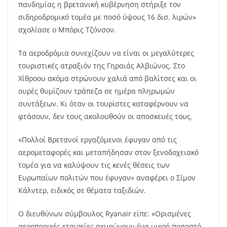
πανδημίας η βρετανική κυβέρνηση στήριξε τον
σιδηροδρομικό τομέα με ποσό ύψους 16 δισ. λιρών»
σχολίασε ο Μπόρις Τζόνσον.
Τα αεροδρόμια συνεχίζουν να είναι οι μεγαλύτερες
τουριστικές ατραξιόν της Γηραιάς Αλβιώνος. Στο
Χίθροου ακόμα στρώνουν χαλιά από βαλίτσες και οι
ουρές θυμίζουν τράπεζα σε ημέρα πληρωμών
συντάξεων. Κι όταν οι τουρίστες καταφέρνουν να
φτάσουν, δεν τους ακολουθούν οι αποσκευές τους.
«Πολλοί Βρετανοί εργαζόμενοι έφυγαν από τις
αερομεταφορές και μεταπήδησαν στον ξενοδοχειακό
τομέα για να καλύψουν τις κενές θέσεις των
Ευρωπαίων πολιτών που έφυγαν» αναφέρει ο Σίμον
Κάλντερ, ειδικός σε θέματα ταξιδιών.
Ο διευθύνων σύμβουλος Ryanair είπε: «Ορισμένες
αεροπορικές εταιρείες ακυρώνουν ένα μικρό ποσοστό