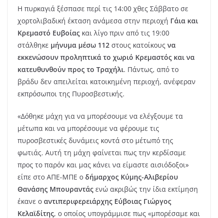
Η πυρκαγιά ξέσπασε περί τις 14:00 χθες Σάββατο σε
χορτολιβαδική έκταση ανάμεσα στην περιοχή
Γάια και
Κρεμαστό Ευβοίας
και λίγο πριν από τις 19:00
στάλθηκε
μήνυμα μέσω 112
στους κατοίκους
να
εκκενώσουν προληπτικά το χωριό Κρεμαστός και να
κατευθυνθούν προς το Τραχήλι
. Πάντως, από το
βράδυ δεν απειλείται κατοικημένη περιοχή, ανέφεραν
εκπρόσωποι της Πυροσβεστικής.
«Δόθηκε μάχη για να μπορέσουμε να ελέγξουμε τα
μέτωπα και να μπορέσουμε να φέρουμε τις
πυροσβεστικές δυνάμεις κοντά στο μέτωπό της
φωτιάς. Αυτή τη μάχη φαίνεται πως την κερδίσαμε
προς το παρόν και μας κάνει να είμαστε αισιόδοξοι»
είπε στο ΑΠΕ-ΜΠΕ ο
δήμαρχος Κύμης-Αλιβερίου
Θανάσης Μπουραντάς
ενώ ακριβώς την ίδια εκτίμηση
έκανε ο
αντιπεριφερειάρχης Εύβοιας Γιώργος
Κελαϊδίτης
, ο οποίος υπογράμμισε πως «μπορέσαμε και