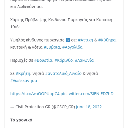
και Δωδεκάνησα.
Χάρτης Πρόβλεψης Κινδύνου Πυρκαγιάς για Κυριακή
19/6:
Yψηλός κίνδυνος πυρκαγιάς
σε:
#Αττική
&
#Κύθηρα
,
κεντρική & νότια
#Εύβοια
,
#Αργολίδα
Περιοχές σε
#Βοιωτία
,
#Κόρινθο
,
#Λακωνία
Σε
#Κρήτη
, νησιά
#ανατολικό_Αιγαίο
& νησιά
#Δωδεκάνησα
https://t.co/waOOPUbpC4
pic.twitter.com/SIENIED7hD
— Civil Protection GR (@GSCP_GR)
June 18, 2022
Το χρονικό