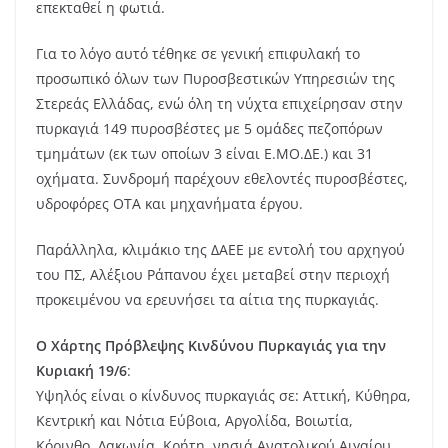
επεκταθεί η φωτιά.
Για το λόγο αυτό τέθηκε σε γενική επιφυλακή το
προσωπικό όλων των Πυροσβεστικών Υπηρεσιών της
Στερεάς Ελλάδας, ενώ όλη τη νύχτα επιχείρησαν στην
πυρκαγιά 149 πυροσβέστες με 5 ομάδες πεζοπόρων
τμημάτων (εκ των οποίων 3 είναι Ε.ΜΟ.ΔΕ.) και 31
οχήματα. Συνδρομή παρέχουν εθελοντές πυροσβέστες,
υδροφόρες ΟΤΑ και μηχανήματα έργου.
Παράλληλα, κλιμάκιο της ΔΑΕΕ με εντολή του αρχηγού
του ΠΣ, Αλέξιου Ράπανου έχει μεταβεί στην περιοχή
προκειμένου να ερευνήσει τα αίτια της πυρκαγιάς.
Ο Χάρτης Πρόβλεψης Κινδύνου Πυρκαγιάς για την
Κυριακή 19/6
:
Yψηλός είναι ο κίνδυνος πυρκαγιάς σε: Αττική, Κύθηρα,
Κεντρική και Νότια Εύβοια, Αργολίδα, Βοιωτία,
Κόρινθο, Λακωνία, Κρήτη, νησιά Ανατολικού Αιγαίου