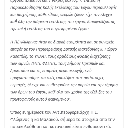
αργυροπελεκάνοι και 1 νεκρός κύκνος. Η Επιτροπή
Παρακολούθησης Καλής Εκτέλεσης του Έργου περισυλλογής
και διαχείρισης κάθε είδους νεκρών ζώων, είχε τον έλεγχο
καθ΄ όλη την διάρκεια εκτέλεσης του έργου, διασφαλίζοντας
την καλή εκτέλεση του συγκεκριμένου έργου.
Η ΠΕ Φλώρινας ήταν σε διαρκή ετοιμότητα και σε συνεχείς
επαφές με τον Περιφερειάρχη Δυτικής Μακεδονίας κ. Γιώργο
Κασαπίδη, το ΥΠΑΑΤ, τους αρμόδιους φορείς διαχείρισης
των λιμνών (ΕΠΠ, ΦΔΕΠΠ), τους Δήμους Πρεσπών και
Αμυνταίου και τις εταιρείες περισυλλογής, ενώ
πραγματοποίησε τακτικές επισκέψεις στις αντίστοιχες
περιοχές, ήλεγχε και επιθεωρούσε την πορεία και την τήρηση
των όρων του έργου, καθ’ όλο τον χρόνο της εξέλιξης του
πρωτοφανούς αυτού φαινομένου”
.
Όπως ενημέρωσε τον Αντιπεριφερειάρχη Π.Ε.
Φλώρινας η κα Μαλακού, σήμερα τα στοιχεία από την
παρακολούθηση και καταγραφή είναι ενθαρρυντικά,