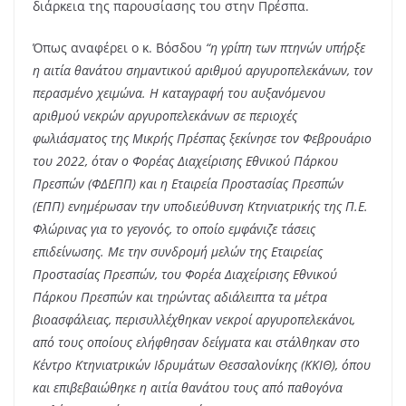
διάρκεια της παρουσίασης του στην Πρέσπα.
Όπως αναφέρει ο κ. Βόσδου
“η γρίπη των πτηνών υπήρξε
η αιτία θανάτου σημαντικού αριθμού αργυροπελεκάνων, τον
περασμένο χειμώνα. Η καταγραφή του αυξανόμενου
αριθμού νεκρών αργυροπελεκάνων σε περιοχές
φωλιάσματος της Μικρής Πρέσπας ξεκίνησε τον Φεβρουάριο
του 2022, όταν ο Φορέας Διαχείρισης Εθνικού Πάρκου
Πρεσπών (ΦΔΕΠΠ) και η Εταιρεία Προστασίας Πρεσπών
(ΕΠΠ) ενημέρωσαν την υποδιεύθυνση Κτηνιατρικής της Π.Ε.
Φλώρινας για το γεγονός, το οποίο εμφάνιζε τάσεις
επιδείνωσης. Με την συνδρομή μελών της Εταιρείας
Προστασίας Πρεσπών, του Φορέα Διαχείρισης Εθνικού
Πάρκου Πρεσπών και τηρώντας αδιάλειπτα τα μέτρα
βιοασφάλειας, περισυλλέχθηκαν νεκροί αργυροπελεκάνοι,
από τους οποίους ελήφθησαν δείγματα και στάλθηκαν στο
Κέντρο Κτηνιατρικών Ιδρυμάτων Θεσσαλονίκης (ΚΚΙΘ), όπου
και επιβεβαιώθηκε η αιτία θανάτου τους από παθογόνα