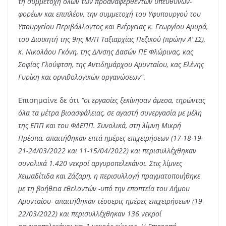
τη συμμετοχή όλων των προαναφερθέντων υπευθύνων-
φορέων και επιπλέον, την συμμετοχή του Υφυπουργού του
Υπουργείου Περιβάλλοντος και Ενέργειας κ. Γεωργίου Αμυρά,
του Διοικητή της 9ης Μ/Π Ταξιαρχίας Πεζικού (πρώην Α’ ΣΣ),
κ. Νικολάου Γκόνη, της Δ/νσης Δασών ΠΕ Φλώρινας, κας
Σοφίας Γλούφτση, της Αντιδημάρχου Αμυνταίου, κας Ελένης
Γυρίκη και ορνιθολογικών οργανώσεων”
.
Επισημαίνε δε ότι
“οι εργασίες ξεκίνησαν άμεσα, τηρώντας
όλα τα μέτρα βιοασφάλειας, σε αγαστή συνεργασία με μέλη
της ΕΠΠ και του ΦΔΕΠΠ. Συνολικά, στη λίμνη Μικρή
Πρέσπα, απαιτήθηκαν επτά ημέρες επιχειρήσεων (17-18-19-
21-24/03/2022 και 11-15/04/2022) και περισυλλέχθηκαν
συνολικά 1.420 νεκροί αργυροπελεκάνοι. Στις λίμνες
Χειμαδίτιδα και Ζάζαρη, η περισυλλογή πραγματοποιήθηκε
με τη βοήθεια εθελοντών -υπό την εποπτεία του Δήμου
Αμυνταίου- απαιτήθηκαν τέσσερις ημέρες επιχειρήσεων (19-
22/03/2022) και περισυλλέχθηκαν 136 νεκροί