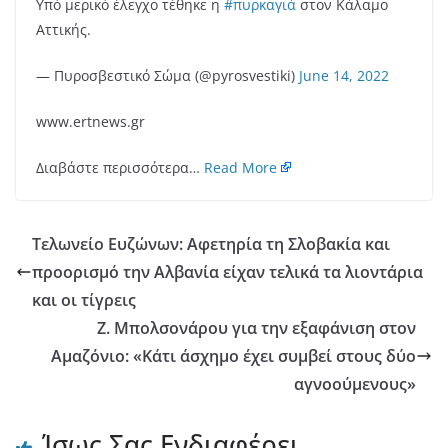
Υπό μερικό έλεγχο τέθηκε η
#πυρκαγιά
στον Κάλαμο
Αττικής.
— Πυροσβεστικό Σώμα (@pyrosvestiki)
June 14, 2022
www.ertnews.gr
Διαβάστε περισσότερα…
Read More
Τελωνείο Ευζώνων: Αφετηρία τη Σλοβακία και
προορισμό την Αλβανία είχαν τελικά τα λιοντάρια
και οι τίγρεις
Ζ. Μπολσονάρου για την εξαφάνιση στον
Αμαζόνιο: «Κάτι άσχημο έχει συμβεί στους δύο
αγνοούμενους»
Ίσως Σας Ενδιαφέρει