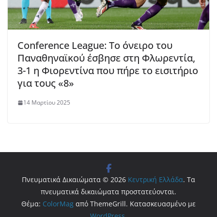
Conference League: Το όνειρο του
Παναθηναϊκού έσβησε στη Φλωρεντία,
3-1 η Φιορεντίνα που πήρε το εισιτήριο
για τους «8»
14 Μαρτίου 2025
Πνευματικά Δικαιώματα © 2026
Κεντρική Ελλάδα
. Τα
πνευματικά δικαιώματα προστατεύονται.
Θέμα:
ColorMag
από ThemeGrill. Κατασκευασμένο με
WordPress
.