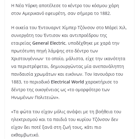
Η Νέα Υόρκη αποτέλεσε το κέντρο του κόσμου χάρη
στον Αμερικανό εφευρέτη, σαν σήμερα το 1882.
Η οικεία του Έντουαρντ Χίμπερ Τζόνσον στο Μάρεϊ Χιλ,
συνεργάτη του Έντισον και αντιπροέδρου της
εταιρείας
General Electric
, υποδέχθηκε με χαρά την
πρωτότυπη πηγή λάμψης στο δέντρο των
Χριστουγέννων· το οποίο, μάλιστα, είχε την ικανότητα
να περιστρέφεται, δημιουργώντας μία ανεπανάληπτη
πανδαισία χρωμάτων και εικόνων. Τον Ιανουάριο του
1883, το περιοδικό
Electrical World
χαρακτήρισε το
δέντρο της οικογένειας ως «το ομορφότερο των
Ηνωμένων Πολιτειών».
«Τα φώτα του είχαν μόλις ανάψει με τη βοήθεια του
ηλεκτρισμού και τα παιδιά του κυρίου Τζόνσον δεν
είχαν δει ποτέ ξανά στη ζωή τους, κάτι πιο
εκθαμβωτικό.