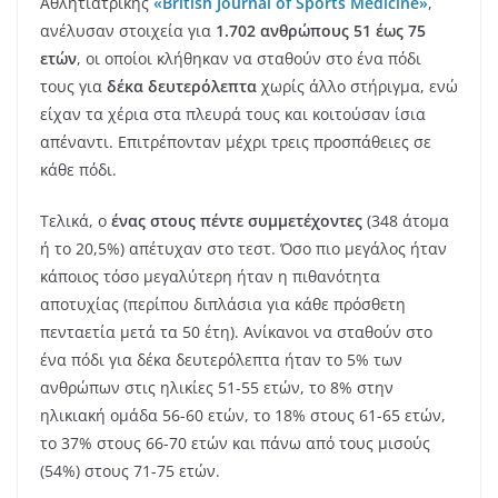
Αθλητιατρικής
«British Journal of Sports Medicine»
,
ανέλυσαν στοιχεία για
1.702 ανθρώπους 51 έως 75
ετών
, οι οποίοι κλήθηκαν να σταθούν στο ένα πόδι
τους για
δέκα δευτερόλεπτα
χωρίς άλλο στήριγμα, ενώ
είχαν τα χέρια στα πλευρά τους και κοιτούσαν ίσια
απέναντι. Επιτρέπονταν μέχρι τρεις προσπάθειες σε
κάθε πόδι.
Τελικά, ο
ένας στους πέντε συμμετέχοντες
(348 άτομα
ή το 20,5%) απέτυχαν στο τεστ. Όσο πιο μεγάλος ήταν
κάποιος τόσο μεγαλύτερη ήταν η πιθανότητα
αποτυχίας (περίπου διπλάσια για κάθε πρόσθετη
πενταετία μετά τα 50 έτη). Ανίκανοι να σταθούν στο
ένα πόδι για δέκα δευτερόλεπτα ήταν το 5% των
ανθρώπων στις ηλικίες 51-55 ετών, το 8% στην
ηλικιακή ομάδα 56-60 ετών, το 18% στους 61-65 ετών,
το 37% στους 66-70 ετών και πάνω από τους μισούς
(54%) στους 71-75 ετών.