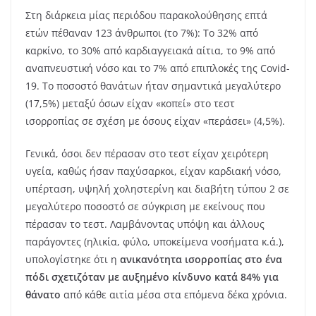
Στη διάρκεια μίας περιόδου παρακολούθησης επτά
ετών πέθαναν 123 άνθρωποι (το 7%): Το 32% από
καρκίνο, το 30% από καρδιαγγειακά αίτια, το 9% από
αναπνευστική νόσο και το 7% από επιπλοκές της Covid-
19. Το ποσοστό θανάτων ήταν σημαντικά μεγαλύτερο
(17,5%) μεταξύ όσων είχαν «κοπεί» στο τεστ
ισορροπίας σε σχέση με όσους είχαν «περάσει» (4,5%).
Γενικά, όσοι δεν πέρασαν στο τεστ είχαν χειρότερη
υγεία, καθώς ήσαν παχύσαρκοι, είχαν καρδιακή νόσο,
υπέρταση, υψηλή χοληστερίνη και διαβήτη τύπου 2 σε
μεγαλύτερο ποσοστό σε σύγκριση με εκείνους που
πέρασαν το τεστ. Λαμβάνοντας υπόψη και άλλους
παράγοντες (ηλικία, φύλο, υποκείμενα νοσήματα κ.ά.),
υπολογίστηκε ότι η
ανικανότητα ισορροπίας στο ένα
πόδι σχετιζόταν με αυξημένο κίνδυνο κατά 84% για
θάνατο
από κάθε αιτία μέσα στα επόμενα δέκα χρόνια.