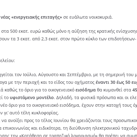
ς
νέας «ενεργειακής επιταγής»
σε ευάλωτα νοικοκυριά.
 στα 500 εκατ. ευρώ καθώς μόνο η αύξηση της κρατικής ενίσχυσης
υν τα 3 εκατ. από 2,3 εκατ. στον πρώτο κύκλο των επιδοτήσεων- 
ελείου:
γείται τον Ιούλιο, Αύγουστο και Σεπτέμβριο, με τη σημερινή του 
ογα με την περιοχή και το είδος του οχήματος
έναντι 30 έως 50 ε
ά καθώς το όριο για το οικογενειακό
εισόδημα
θα κυμανθεί στα
4
εί το
υφιστάμενο μοντέλο
. Δηλαδή, τα φυσικά πρόσωπα και οι ελ
νέο όριο για το οικογενειακό εισόδημα, έχουν στην κατοχή τους 
ν γι’ αυτό τέλη κυκλοφορίας.
να ανοίξει προς το τέλος Ιουνίου θα χρειάζονται τους προσωπικ
επικοινωνίας και ειδικότερα, τη διεύθυνση ηλεκτρονικού ταχυδρ
τησης την «Κατάθεση σε τραπεζικό λογαριασμό» θα πρέπει να συ