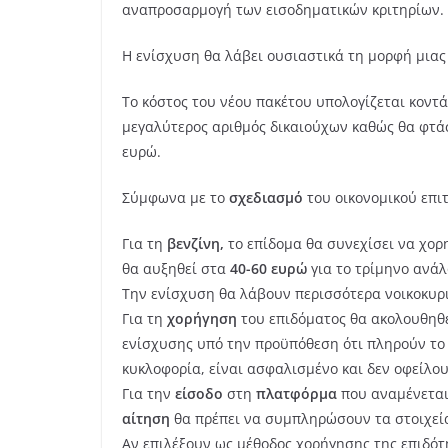
αναπροσαρμογή των εισοδηματικών κριτηρίων.
Η ενίσχυση θα λάβει ουσιαστικά τη μορφή μια
Το κόστος του νέου πακέτου υπολογίζεται κοντά
μεγαλύτερος αριθμός δικαιούχων καθώς θα φτάσο
ευρώ.
Σύμφωνα με το
σχεδιασμό
του οικονομικού επιτ
Για τη
βενζίνη,
το επίδομα θα συνεχίσει να χορη
θα αυξηθεί στα
40-60 ευρώ
για το τρίμηνο ανάλ
Την ενίσχυση θα λάβουν περισσότερα νοικοκυρι
Για τη
χορήγηση
του επιδόματος θα ακολουθηθ
ενίσχυσης υπό την προϋπόθεση ότι πληρούν το 
κυκλοφορία, είναι ασφαλισμένο και δεν οφείλου
Για την
είσοδο
στη
πλατφόρμα
που αναμένεται 
αίτηση
θα πρέπει να συμπληρώσουν τα στοιχεία 
Αν επιλέξουν ως μέθοδος χορήγησης της επιδό