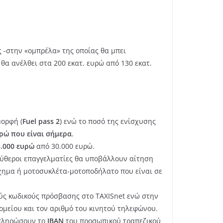
 -στην «ομπρέλα» της οποίας θα μπει
θα ανέλθει στα 200 εκατ. ευρώ από 130 εκατ.
μορφή (
Fuel pass 2
) ενώ το ποσό της ενίσχυσης
υρώ που είναι σήμερα
.
5.000 ευρώ
από 30.000 ευρώ.
εύθεροι επαγγελματίες θα υποβάλλουν αίτηση
όχημα ή μοτοσυκλέτα-μοτοποδήλατο που είναι σε
ούς κωδικούς πρόσβασης στο TAXISnet ενώ στην
ομείου και τον αριθμό του κινητού τηλεφώνου.
μπληρώσουν το
IBAN
του προσωπικού τραπεζικού