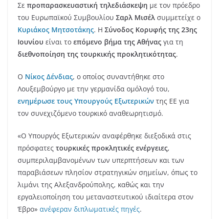
Σε
προπαρασκευαστική τηλεδιάσκεψη
με τον πρόεδρο
του Ευρωπαϊκού Συμβουλίου
Σαρλ Μισέλ
συμμετείχε ο
Κυριάκος Μητσοτάκης
. Η
Σύνοδος Κορυφής της 23ης
Ιουνίου
είναι το
επόμενο βήμα της Αθήνας
για τη
διεθνοποίηση της τουρκικής προκλητικότητας
.
Ο
Νίκος Δένδιας
, ο οποίος συναντήθηκε στο
Λουξεμβούργο με την γερμανίδα ομόλογό του,
ενημέρωσε τους Υπουργούς Εξωτερικών
της ΕΕ για
τον συνεχιζόμενο τουρκικό αναθεωρητισμό.
«Ο Υπουργός Εξωτερικών αναφέρθηκε διεξοδικά στις
πρόσφατες
τουρκικές προκλητικές ενέργειες
,
συμπεριλαμβανομένων των υπερπτήσεων και των
παραβιάσεων πλησίον στρατηγικών σημείων, όπως το
λιμάνι της Αλεξανδρούπολης, καθώς και την
εργαλειοποίηση του μεταναστευτικού ιδιαίτερα στον
Έβρο»
ανέφεραν διπλωματικές πηγές
.