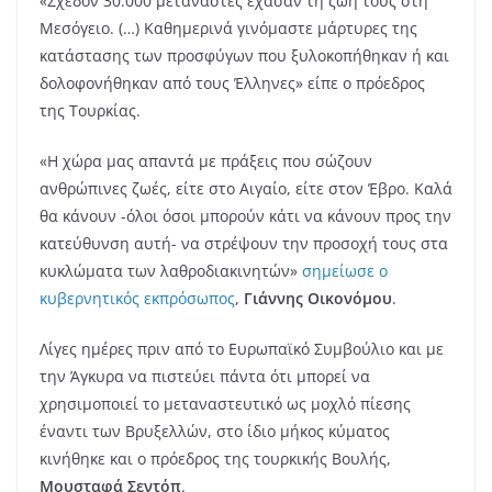
«Σχεδόν 30.000 μετανάστες έχασαν τη ζωή τους στη
Μεσόγειο. (…) Καθημερινά γινόμαστε μάρτυρες της
κατάστασης των προσφύγων που ξυλοκοπήθηκαν ή και
δολοφονήθηκαν από τους Έλληνες» είπε ο πρόεδρος
της Τουρκίας.
«Η χώρα μας απαντά με πράξεις που σώζουν
ανθρώπινες ζωές, είτε στο Αιγαίο, είτε στον Έβρο. Καλά
θα κάνουν -όλοι όσοι μπορούν κάτι να κάνουν προς την
κατεύθυνση αυτή- να στρέψουν την προσοχή τους στα
κυκλώματα των λαθροδιακινητών»
σημείωσε ο
κυβερνητικός εκπρόσωπος
,
Γιάννης Οικονόμου
.
Λίγες ημέρες πριν από το Ευρωπαϊκό Συμβούλιο και με
την Άγκυρα να πιστεύει πάντα ότι μπορεί να
χρησιμοποιεί το μεταναστευτικό ως μοχλό πίεσης
έναντι των Βρυξελλών, στο ίδιο μήκος κύματος
κινήθηκε και ο πρόεδρος της τουρκικής Βουλής,
Μουσταφά Σεντόπ
.