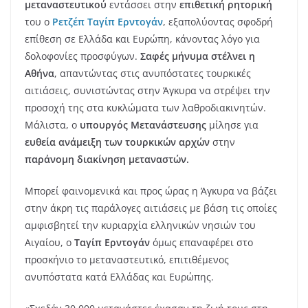
μεταναστευτικού
εντάσσει στην
επιθετική ρητορική
του ο
Ρετζέπ Ταγίπ Ερντογάν
, εξαπολύοντας σφοδρή
επίθεση σε Ελλάδα και Ευρώπη, κάνοντας λόγο για
δολοφονίες προσφύγων.
Σαφές μήνυμα στέλνει η
Αθήνα
, απαντώντας στις ανυπόστατες τουρκικές
αιτιάσεις, συνιστώντας στην Άγκυρα να στρέψει την
προσοχή της στα κυκλώματα των λαθροδιακινητών.
Μάλιστα, ο
υπουργός Μετανάστευσης
μίλησε για
ευθεία ανάμειξη των τουρκικών αρχών
στην
παράνομη διακίνηση μεταναστών.
Μπορεί φαινομενικά και προς ώρας η Άγκυρα να βάζει
στην άκρη τις παράλογες αιτιάσεις με βάση τις οποίες
αμφισβητεί την κυριαρχία ελληνικών νησιών του
Αιγαίου, ο
Ταγίπ Ερντογάν
όμως επαναφέρει στο
προσκήνιο το μεταναστευτικό, επιτιθέμενος
ανυπόστατα κατά Ελλάδας και Ευρώπης.