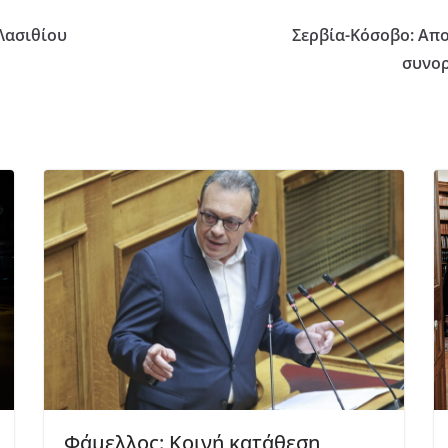
Λασιθίου
Σερβία-Κόσοβο: Απ
συνορ
Φάμελλος: Κοινή κατάθεση