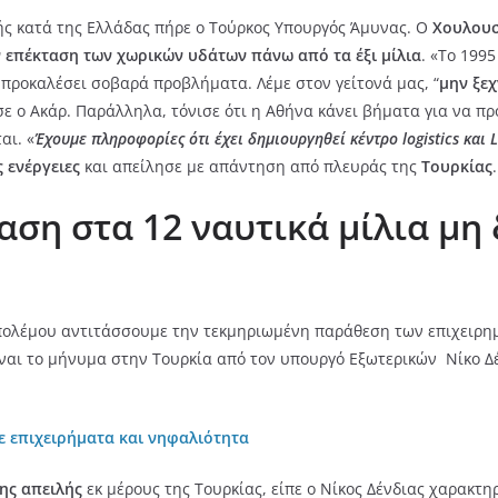
ής κατά της Ελλάδας πήρε ο Τούρκος Υπουργός Άμυνας. Ο
Χουλουσ
ν επέκταση των χωρικών υδάτων πάνω από τα έξι μίλια
. «Το 199
 προκαλέσει σοβαρά προβλήματα. Λέμε στον γείτονά μας, “
μην ξεχ
ισε ο Ακάρ. Παράλληλα, τόνισε ότι η Αθήνα κάνει βήματα για να π
αι. «
Έχουμε πληροφορίες ότι έχει δημιουργηθεί κέντρο logistics και
 ενέργειες
και απείλησε με απάντηση από πλευράς της
Τουρκίας
.
ταση στα 12 ναυτικά μίλια μ
 πολέμου αντιτάσσουμε την τεκμηριωμένη παράθεση των επιχειρημ
είναι το μήνυμα στην Τουρκία από τον υπουργό Εξωτερικών Νίκο Δ
ε επιχειρήματα και νηφαλιότητα
ης απειλής
εκ μέρους της Τουρκίας, είπε ο Νίκος Δένδιας χαρακτ