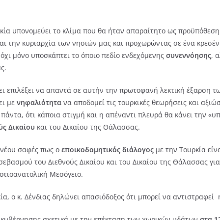
ία υπονομεύει το κλίμα που θα ήταν απαραίτητο ως προϋπόθεση γ
ι την κυριαρχία των νησιών μας και προχωρώντας σε ένα κρεσέντ
 όχι μόνο υποσκάπτει το όποιο πεδίο ενδεχόμενης
συνεννόησης
, 
ς.
ει επιλέξει να απαντά σε αυτήν την πρωτοφανή λεκτική έξαρση 
ει με
νηφαλιότητα
να αποδομεί τις τουρκικές θεωρήσεις και αξιώσ
 πάντα, ότι κάποια στιγμή και η απέναντι πλευρά θα κάνει την «υ
ύς Δικαίου
και του Δικαίου της Θάλασσας.
 νέου σαφές πως ο
εποικοδομητικός διάλογος
με την Τουρκία είν
σεβασμού του Διεθνούς Δικαίου και του Δικαίου της Θάλασσας για
Νοτιοανατολική Μεσόγειο.
α, ο κ. Δένδιας δηλώνει απασιόδοξος ότι μπορεί να αντιστραφεί
 κυβέρνησης σχετικά με την επέκταση των χωρικών υδάτων
στα 1