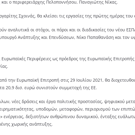
 και ο περιφερειάρχης Πελοποννήσου, Παναγιώτης Νίκας.
αρίτης Σχοινάς, θα κλείσει τις εργασίες της πρώτης ημέρας του 
ν αναλυτικά οι στόχοι, οι πόροι και οι διαδικασίες του νέου ΕΣ
υπουργό Ανάπτυξης και Επενδύσεων, Νίκο Παπαθανάση και τον υφ
ς Ευρωπαϊκές Περιφέρειες ως πρόεδρος της Ευρωπαϊκής Επιτροπής
ίας.
πό την Ευρωπαϊκή Επιτροπή στις 29 Ιουλίου 2021, θα διοχετευθο
 τα 20,9 δισ. ευρώ συνιστούν συμμετοχή της ΕΕ.
λων, νέες δράσεις και έργα πολιτικής προστασίας, ψηφιακού μετ
ειρηματικότητας, υποδομών, μεταφορών, περιορισμού των επιπτώ
ς» ενέργειας, δεξιοτήτων ανθρώπινου δυναμικού, ένταξης ευάλωτ
μένης χωρικής ανάπτυξης.