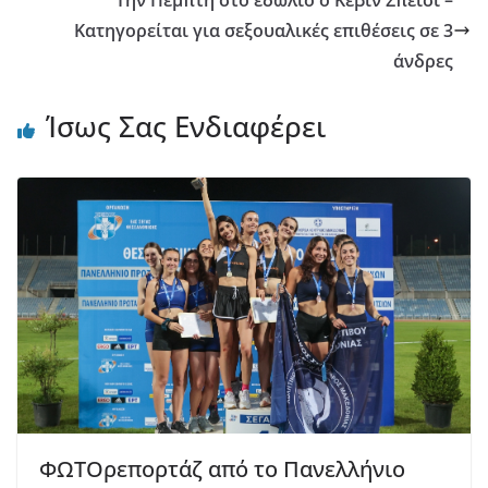
Την Πέμπτη στο εδώλιο ο Κέβιν Σπέισι –
Κατηγορείται για σεξουαλικές επιθέσεις σε 3
άνδρες
Ίσως Σας Ενδιαφέρει
ΦΩΤΟρεπορτάζ από το Πανελλήνιο