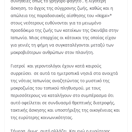
συνήθειες όπως το γρήγορο φαγητό , η λιγότερη
άσκηση, το άγχος της σύγχρονης ζωής, καθώς και η
απώλεια της παραδοσιακής αίσθησης του «ikigai»*
στους νεότερους ευθύνονται για το μειωμένο
προσδόκιμο της ζωής των κατοίκων της Οκινάβα στην
Ιαπωνία. Μιας επαρχίας οι κάτοικοι της οποίας είχαν
για γενιές τη φήμη να συγκαταλέγονται μεταξύ των
μακροβιότερων ανθρώπων στον πλανήτη.
Γιατροί και γεροντολόγοι έχουν κατά καιρούς
συρρεύσει σε αυτά τα ημιτροπικά νησιά στα ανοιχτά
της νότιας Ιαπωνίας αναζητώντας το μυστικό της
μακροζωίας του τοπικού πληθυσμού, με τους
περισσότερους να καταλήγουν στο συμπέρασμα ότι
αυτό οφείλεται σε συνδυασμό θρεπτικής διατροφής,
τακτικής άσκησης και υποστήριξης της οικογένειας και
της ευρύτερης κοινωνικότητας.
Σήμερα, όμως, αυτό αλλάζει. Και ενώ ο ευρύτερος