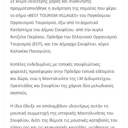
Σε κλίμα ιδιαίτερης χαράς και συγκίνησης
πραγματοποιήθηκε η ανάρτηση της σημαίας που φέρει
το σήμα «ΒEST TOURISM VILLAGES» του Παγκόσμιου
Οργανισμού Τουρισμού, έξω από το Δημοτικό
Κατάστημα του Δήμου Σουφλίου, από την κυρία
Άντζελα Γκερέκου, Πρόεδρο του Ελληνικού Οργανισμού
Τουρισμού (ΕΟΤ), και τον Δήμαρχο Σουφλίου, κύριο
Καλακίκο Παναγιώτη.
Κοπέλες ενδεδυμένες με τοπικές σουφλιώτικες
φορεσιές προσέφεραν στην Πρόεδρο τοπικά εδέσματα
και δώρα, ενώ η Μαντολινάτα της Ι.Μ Διδυμοτείχου,
Ορεστιάδος και Σουφλίου της χάρισε δύο μελωδικούς
σκοπούς.
Η ίδια έδειξε να απολαμβάνει ιδιαιτέρως αυτήν τη
μουσική συμμετοχή της ιστορικής Μαντολινάτας του
Σουφλίου, διότι της θύμισε τις μουσικές καταβολές του
τόπου της και τις κερκυραϊκές καντάδες, νιώθοντας με