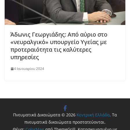
Άδωνις Γεωργιάδης: Από αύριο στο
«νευραλγικό» υπουργείο Υγείας με
προτεραιότητα τις καλύτερες
υπηρεσίες
4 Ιανουαρίου 2024
Πνευματικά Δικαιώματα © 2026
Κεντρική Ελλάδα
. Τα
πνευματικά δικαιώματα προστατεύονται.
Θέμα:
ColorMag
από ThemeGrill. Κατασκευασμένο με