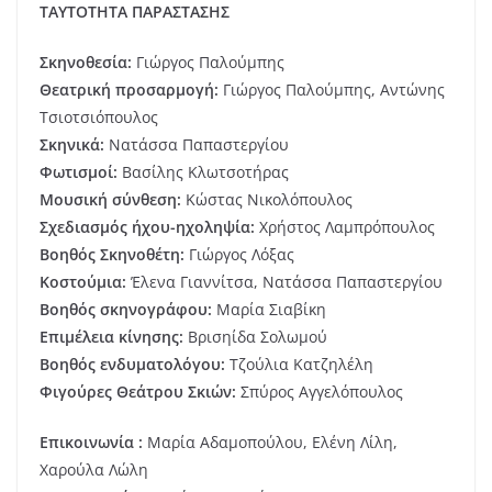
ΤΑΥΤΟΤΗΤΑ ΠΑΡΑΣΤΑΣΗΣ
Σκηνοθεσία:
Γιώργος Παλούμπης
Θεατρική προσαρμογή:
Γιώργος Παλούμπης, Αντώνης
Τσιοτσιόπουλος
Σκηνικά:
Νατάσσα Παπαστεργίου
Φωτισμοί:
Βασίλης Κλωτσοτήρας
Μουσική σύνθεση:
Κώστας Νικολόπουλος
Σχεδιασμός ήχου-ηχοληψία:
Χρήστος Λαμπρόπουλος
Βοηθός Σκηνοθέτη:
Γιώργος Λόξας
Κοστούμια:
Έλενα Γιαννίτσα, Νατάσσα Παπαστεργίου
Βοηθός σκηνογράφου:
Μαρία Σιαβίκη
Επιμέλεια κίνησης:
Βρισηίδα Σολωμού
Βοηθός ενδυματολόγου:
Τζούλια Κατζηλέλη
Φιγούρες Θεάτρου Σκιών:
Σπύρος Αγγελόπουλος
Επικοινωνία :
Μαρία Αδαμοπούλου, Ελένη Λίλη,
Χαρούλα Λώλη