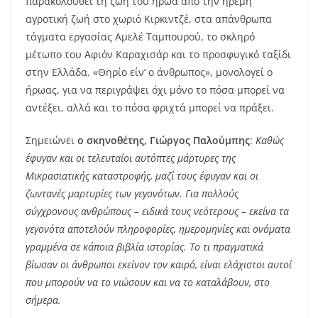
παρακολουθεί τη ζωή του ήρωα από την ήρεμη
αγροτική ζωή στο χωριό Κιρκιντζέ, στα απάνθρωπα
τάγματα εργασίας Αμελέ Ταμπουρού, το σκληρό
μέτωπο του Αφιόν Καραχισάρ και το προσφυγικό ταξίδι
στην Ελλάδα. «Θηρίο είν’ ο άνθρωπος», μονολογεί ο
ήρωας, για να περιγράψει όχι μόνο το πόσα μπορεί να
αντέξει, αλλά και το πόσα φριχτά μπορεί να πράξει.
Σημειώνει
ο σκηνοθέτης, Γιώργος Παλούμπης
:
Καθώς
έφυγαν και οι τελευταίοι αυτόπτες μάρτυρες της
Μικρασιατικής καταστροφής, μαζί τους έφυγαν και οι
ζωντανές μαρτυρίες των γεγονότων. Για πολλούς
σύγχρονους ανθρώπους – ειδικά τους νεότερους – εκείνα τα
γεγονότα αποτελούν πληροφορίες, ημερομηνίες και ονόματα
γραμμένα σε κάποια βιβλία ιστορίας
. Το τι πραγματικά
βίωσαν οι άνθρωποι εκείνον τον καιρό, είναι ελάχιστοι αυτοί
που μπορούν να το νιώσουν και να το καταλάβουν, στο
σήμερα.