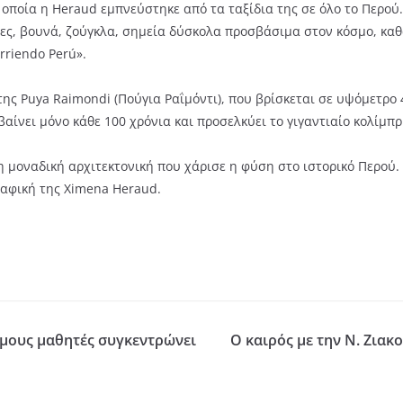
α οποία η Heraud εμπνεύστηκε από τα ταξίδια της σε όλο το Περού
ς, βουνά, ζούγκλα, σημεία δύσκολα προσβάσιμα στον κόσμο, καθ
rriendo Perú».
ς Puya Raimondi (Πούγια Ραΐμόντι), που βρίσκεται σε υψόμετρο 
ίνει μόνο κάθε 100 χρόνια και προσελκύει το γιγαντιαίο κολίμπρ
η μοναδική αρχιτεκτονική που χάρισε η φύση στο ιστορικό Περού. 
ραφική της Ximena Heraud.
αμους μαθητές συγκεντρώνει
Ο καιρός με την Ν. Ζιακ