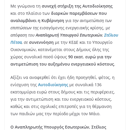
Με γνώμονα τη
συνεχή στήριξη της Αυτοδιοίκησης
και στο πλαίσιο των
διαρκών παρεμβάσεων
που
αναλαμβάνει η Κυβέρνηση
για
την αντιμετώπιση των
επιπτώσεων της
εισαγόμενης ενεργειακής κρίσης, μ
ε
απόφαση του
Αναπληρωτή Υπουργού Εσωτερικών
,
Στέλιου
Πέτσα
, σε
συνεννόηση
με την ΚΕΔΕ και το Υπουργείο
Οικονομικών
,
κατανέμεται στους Δήμους όλης της
χώρας συνολικό ποσό ύψους
90 εκατ. ευρώ
για την
αντιμετώπιση του αυξημένου ενεργειακού κόστους
.
Αξίζει να αναφερθεί ότι έχει ήδη προηγηθεί, φέτος, η
ενίσχυση της
Αυτοδιοίκησης
με συνολικά 136
εκατομμύρια ευρώ στους δήμους και τις περιφέρειες,
για την αντιμετώπιση και του ενεργειακού κόστους,
καθώς και στις σχολικές επιτροπές για τη θέρμανση
των παιδιών μας την περίοδο μέχρι τον Μάιο.
Ο Αναπληρωτής Υπουργός Εσωτερικών, Στέλιος