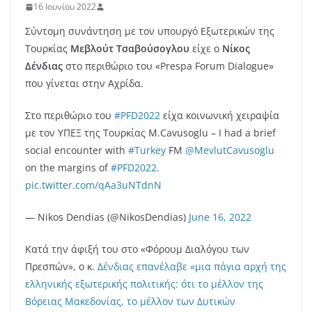
16 Ιουνίου 2022
Σύντομη συνάντηση με τον υπουργό Εξωτερικών της
Τουρκίας
Mεβλούτ Τσαβούσογλου
είχε ο
Νίκος
Δένδιας
στο περιθώριο του «Prespa Forum Dialogue»
που γίνεται στην Αχρίδα.
Στο περιθώριο του
#PFD2022
είχα κοινωνική χειραψία
με τον ΥΠΕΞ της Τουρκίας M.Cavusoglu – I had a brief
social encounter with
#Turkey
FM
@MevlutCavusoglu
on the margins of
#PFD2022
.
pic.twitter.com/qAa3uNTdnN
— Nikos Dendias (@NikosDendias)
June 16, 2022
Κατά την άφιξή του στο «Φόρουμ Διαλόγου των
Πρεσπών», ο κ.
Δένδιας επανέλαβε «μια πάγια αρχή της
ελληνικής εξωτερικής πολιτικής: ότι το μέλλον της
Βόρειας Μακεδονίας, το μέλλον των Δυτικών