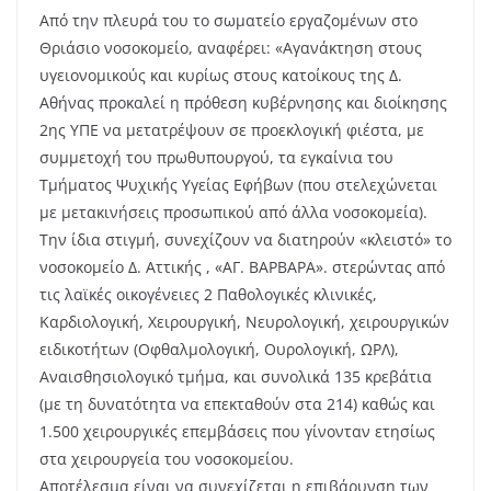
Από την πλευρά του το σωματείο εργαζομένων στο
Θριάσιο νοσοκομείο, αναφέρει: «Αγανάκτηση στους
υγειονομικούς και κυρίως στους κατοίκους της Δ.
Αθήνας προκαλεί η πρόθεση κυβέρνησης και διοίκησης
2ης ΥΠΕ να μετατρέψουν σε προεκλογική φιέστα, με
συμμετοχή του πρωθυπουργού, τα εγκαίνια του
Τμήματος Ψυχικής Υγείας Εφήβων (που στελεχώνεται
με μετακινήσεις προσωπικού από άλλα νοσοκομεία).
Την ίδια στιγμή, συνεχίζουν να διατηρούν «κλειστό» το
νοσοκομείο Δ. Αττικής , «ΑΓ. ΒΑΡΒΑΡΑ». στερώντας από
τις λαϊκές οικογένειες 2 Παθολογικές κλινικές,
Καρδιολογική, Χειρουργική, Νευρολογική, χειρουργικών
ειδικοτήτων (Οφθαλμολογική, Ουρολογική, ΩΡΛ),
Αναισθησιολογικό τμήμα, και συνολικά 135 κρεβάτια
(με τη δυνατότητα να επεκταθούν στα 214) καθώς και
1.500 χειρουργικές επεμβάσεις που γίνονταν ετησίως
στα χειρουργεία του νοσοκομείου.
Αποτέλεσμα είναι να συνεχίζεται η επιβάρυνση των