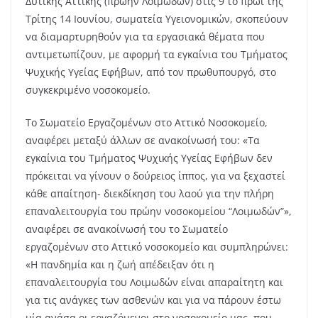
Δυτικής Αττικής (πρώην Λοιμωδών) στις 9 το πρωί της
Τρίτης 14 Ιουνίου, σωματεία Υγειονομικών, σκοπεύουν
να διαμαρτυρηθούν για τα εργασιακά θέματα που
αντιμετωπίζουν, με αφορμή τα εγκαίνια του Τμήματος
Ψυχικής Υγείας Εφήβων, από τον πρωθυπουργό, στο
συγκεκριμένο νοσοκομείο.
Το Σωματείο Εργαζομένων στο Αττικό Νοσοκομείο,
αναφέρει μεταξύ άλλων σε ανακοίνωσή του: «Τα
εγκαίνια του Τμήματος Ψυχικής Υγείας Εφήβων δεν
πρόκειται να γίνουν ο δούρειος ίππος, για να ξεχαστεί
κάθε απαίτηση- διεκδίκηση του λαού για την πλήρη
επαναλειτουργία του πρώην νοσοκομείου “Λοιμωδών”»,
αναφέρει σε ανακοίνωσή του το Σωματείο
εργαζομένων στο Αττικό νοσοκομείο και συμπληρώνει:
«Η πανδημία και η ζωή απέδειξαν ότι η
επαναλειτουργία του Λοιμωδών είναι απαραίτητη και
για τις ανάγκες των ασθενών και για να πάρουν έστω
μία ανάσα οι εργαζόμενοι στο νοσοκομείο μας, που