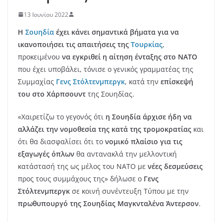
13 Ιουνίου 2022
Η
Σουηδία
έχει κάνει σημαντικά βήματα για να
ικανοποιήσει τις απαιτήσεις της
Τουρκίας
,
προκειμένου
να εγκριθεί η αίτηση ένταξης στο ΝΑΤΟ
που έχει υποβάλει, τόνισε ο γενικός γραμματέας της
Συμμαχίας
Γενς Στόλτενμπεργκ
, κατά την
επίσκεψή
του στο Χάρπσουντ
της Σουηδίας.
«Χαιρετίζω το γεγονός ότι
η Σουηδία άρχισε ήδη να
αλλάζει την νομοθεσία της κατά της τρομοκρατίας
και
ότι θα διασφαλίσει ότι το
νομικό πλαίσιο για τις
εξαγωγές όπλων
θα αντανακλά την μελλοντική
κατάστασή της ως μέλος του ΝΑΤΟ με
νέες δεσμεύσεις
προς τους συμμάχους της» δήλωσε ο
Γενς
Στόλτενμπεργκ
σε κοινή συνέντευξη Τύπου με την
πρωθυπουργό της Σουηδίας Μαγκνταλένα Άντερσον
.