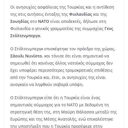
Οι ανησυχίες ασφάλειας της Τουρκίας και η αντίθεση
της στις αιτήσεις ένταξης της
Φινλανδίας
και της
Σουηδίας
στο
ΝΑΤΟ
είναι αποδεκτές, δήλωσε στη
Φινλανδία ο γενικός γραμματέας της συμμαχίας
Γενς
Στόλτενμπεργκ
.
Ο Στόλτενμπεργκ επισκέφτηκε τον πρόεδρο της χώρας,
Σάουλι Νιινίστο
, και τόνισε ότι είναι σημαντικό να
σημειωθεί ότι κανένας άλλος νατοϊκός σύμμαχος δεν
έχει υποφέρει περισσότερες τρομοκρατικές επιθέσεις
από την Τουρκία και, έτσι, οι ανησυχίες της είναι
αναγκαίο να ληφθούν σοβαρά υπόψη.
Ο Στόλτενμπεργκ είπε ότι η Τουρκία είναι ένας
σημαντικός σύμμαχος για το ΝΑΤΟ με δεδομένη τη
στρατηγική θέση της, στη Μαύρη Θάλασσα μεταξύ της
Ευρώπης και της Μέσης Ανατολής, ενώ επικαλέστηκε
την υποστήριξη που η Τουρκία προσέφερε στην