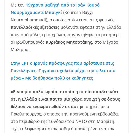
Με τον
19χρονο μαθητή από το Ιράν Κουρό
Νουρμοχαμαντί Μπαϊγκί
(Kourosh Baygi
Nourmohammadi), ο οποίος αρίστευσε στις φετινές
πανελλαδικές
εξετάσεις
μολονότι έφτασε στην Ελλάδα
πριν από μόλις τρία χρόνια, συναντήθηκε το μεσημέρι
ο Πρωθυπουργός
Κυριάκος
Μητσοτάκης
, στο Μέγαρο
Μαξίμου.
Στην ΕΡΤ ο Ιρανός πρόσφυγας που αρίστευσε στις
Πανελλήνιες: Πήγαινα σχολείο μέχρι την τελευταία
μέρα – Με βοήθησαν πολύ οι καθηγητές
«Είναι μία πολύ ωραία ιστορία η οποία αποδεικνύει
ότι η Ελλάδα είναι πάντα μία χώρα ανοιχτή σε όσους
θέλουν να ενσωματωθούν σε αυτή»,
σημείωσε ο
Πρωθυπουργός, ο οποίος την προηγούμενη εβδομάδα,
στο περιθώριο της Συνόδου του ΝΑΤΟ στη Μαδρίτη,
είχε τηλεφωνήσει στον μαθητή προκειμένου να τον