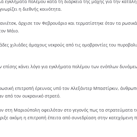
λά εγκλήματα πολέμου κατά τη διάρκεια της μάχης για την κατάλ
νωρίζει η διεθνής κοινότητα.
ανιέτσκ, άρχισε τον Φεβρουάριο και τερματίστηκε όταν τα ρωσι
τον Μάιο.
κάδες χιλιάδες άμαχους νεκρούς από τις ομοβροντίες του πυροβολ
 επίσης κάνει λόγο για εγκλήματα πολέμου των ενόπλων δυνάμεων
Η ρωσική επιτροπή έρευνας υπό τον Αλεξάντερ Μπαστίρκιν, άνθρω
αν από τον ουκρανικό στρατό.
ν στη Μαριούπολη οφειλόταν στο γεγονός πως τα στρατεύματα το
ριξε ακόμη η επιτροπή έπειτα από συνεδρίαση στην κατεχόμενη π