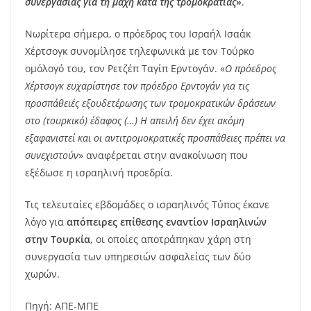
συνεργασίας για τη μάχη κατά της τρομοκρατίας
»
.
Νωρίτερα σήμερα, ο πρόεδρος του Ισραήλ Ισαάκ
Χέρτσογκ συνομίλησε τηλεφωνικά με τον Τούρκο
ομόλογό του, τον Ρετζέπ Ταγίπ Ερντογάν. «
Ο πρόεδρος
Χέρτσογκ ευχαρίστησε τον πρόεδρο Ερντογάν για τις
προσπάθειές εξουδετέρωσης των τρομοκρατικών δράσεων
στο (τουρκικό) έδαφος (…) Η απειλή δεν έχει ακόμη
εξαφανιστεί και οι αντιτρομοκρατικές προσπάθειες πρέπει να
συνεχιστούν
» αναφέρεται στην ανακοίνωση που
εξέδωσε η ισραηλινή προεδρία.
Τις τελευταίες εβδομάδες ο ισραηλινός Τύπος έκανε
λόγο για
απόπειρες επίθεσης εναντίον Ισραηλινών
στην Τουρκία
, οι οποίες αποτράπηκαν χάρη στη
συνεργασία των υπηρεσιών ασφαλείας των δύο
χωρών.
Πηγή: ΑΠΕ-ΜΠΕ