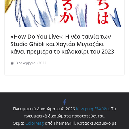
«How Do You Live»: Η νέα ταινία των
Studio Ghibli και Χαγιάο Μιγιαζάκι
κάνει πρεμιέρα το καλοκαίρι του 2023
13 Δεκεμβρίου 2022
Πνευματικά Δικαιώματα © 2026
Κεντρική Ελλάδα
. Τα
πνευματικά δικαιώματα προστατεύονται.
Θέμα:
ColorMag
από ThemeGrill. Κατασκευασμένο με