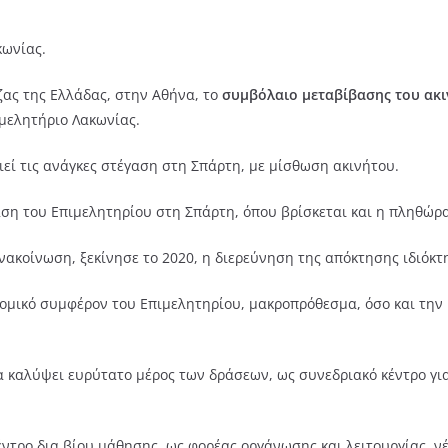
κωνίας.
ας της Ελλάδας, στην Αθήνα, το
συμβόλαιο μεταβίβασης του ακ
ιμελητήριο Λακωνίας.
οιεί τις ανάγκες στέγαση στη Σπάρτη, με μίσθωση ακινήτου.
γαση του Επιμελητηρίου στη Σπάρτη, όπου βρίσκεται και η πληθώρ
ανακοίνωση, ξεκίνησε το 2020, η διερεύνηση της απόκτησης ιδιόκτ
ομικό συμφέρον του Επιμελητηρίου, μακροπρόθεσμα, όσο και την
α καλύψει ευρύτατο μέρος των δράσεων, ως συνεδριακό κέντρο γι
κέντρο δια βίου μάθησης, ως φορέας οργάνωσης και λειτουργίας, 