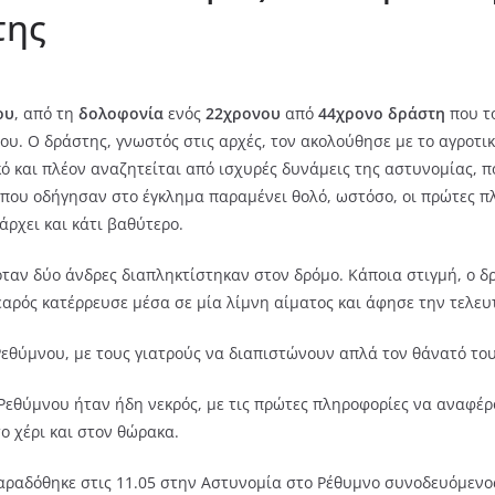
της
ου
, από τη
δολοφονία
ενός
22χρονου
από
44χρονο δράστη
που τ
ου. Ο δράστης, γνωστός στις αρχές, τον ακολούθησε με το αγροτικ
κό και πλέον αναζητείται από ισχυρές δυνάμεις της αστυνομίας,
α που οδήγησαν στο έγκλημα παραμένει θολό, ωστόσο, οι πρώτες π
άρχει και κάτι βαθύτερο.
 όταν δύο άνδρες διαπληκτίστηκαν στον δρόμο. Κάποια στιγμή, ο δ
αρός κατέρρευσε μέσα σε μία λίμνη αίματος και άφησε την τελευ
εθύμνου, με τους γιατρούς να διαπιστώνουν απλά τον θάνατό του
Ρεθύμνου ήταν ήδη νεκρός, με τις πρώτες πληροφορίες να αναφέ
ο χέρι και στον θώρακα.
παραδόθηκε στις 11.05 στην Αστυνομία στο Ρέθυμνο συνοδευόμενος