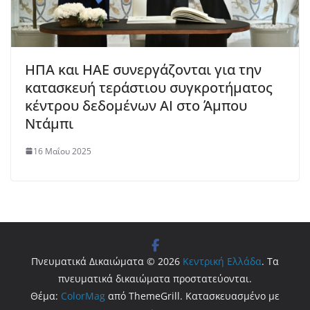
ΗΠΑ και ΗΑΕ συνεργάζονται για την
κατασκευή τεράστιου συγκροτήματος
κέντρου δεδομένων AI στο Άμπου
Ντάμπι
16 Μαΐου 2025
Πνευματικά Δικαιώματα © 2026
Κεντρική Ελλάδα
. Τα
πνευματικά δικαιώματα προστατεύονται.
Θέμα:
ColorMag
από ThemeGrill. Κατασκευασμένο με