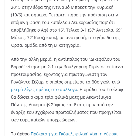
2015 στην έδρα της Ντιναμό Μπρεστ την Κυριακή
(19/6) και σήμερα, Τετάρτη, πήρε την πρόκριση στην
επόμενη φάση του κυπέλλου Λευκορωσίας παρ’ ότι
αποβλήθηκε ο Αφί στο 16′. Τελικό 3-1 (57′ Αντεόλα, 69′
Μάκας, 72′ Κουζμένοκ), με ανατροπή, στο γήπεδο της
Όρσα, ομάδα από τη Β’ κατηγορία.
Από την άλλη μεριά, η αντίπαλος του “Δικεφάλου του
Βορρά” νίκησε με 2-1 την βουλγαρική Πιρίν σε επίπεδο
προετοιμασίας, έχοντας για πρωταγωνιστή τον
Ρονάλντο Σέζαρ, ο οποίος σημείωσε τα δύο γκολ, ενώ
μετρά λίγες ημέρες στο σύλλογο
. Η ομάδα του Στοΐλοφ
θα δώσει ακόμα τρία φιλικά ματς με Ακαντέμιγια
Πάντεφ, Λοκομοτίβ Σόφιας και Ετάρ, πριν από την
έναρξη του εγχώριου πρωταθλήματος που προηγείται
των ευρωπαϊκών υποχρεώσεων.
Το άρθρο
Πρόκριση για Γκόμελ, φιλική νίκη η Λέφσκι