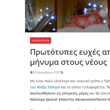
ΕΠΙΚΑΙΡΟΤΗΤΑ
Πρωτότυπες ευχές από
μήνυμα στους νέους
30 Δεκεμβρίου 2022
Με έναν πολύ ιδιαίτερο και νεανικό τρόπο ο Πρ
του
Αλέξη Τσίπρα
και το οποίο τιτλοφορείται “
Χ
ακολουθήσουν τις επόμενες μέρες
και θα απευθ
Καλύτερη Χρονιά! #ΧάουΤου #ΔικαιοσύνηΠαντού 