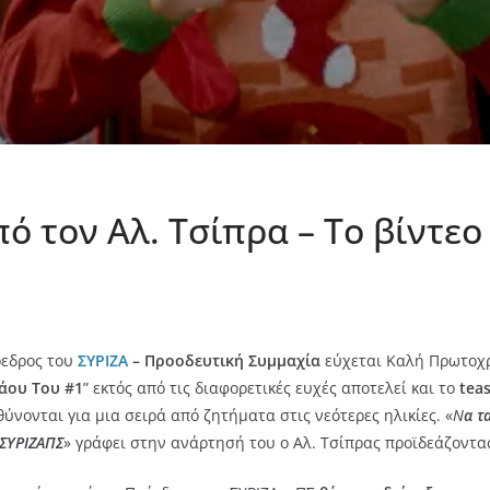
 τον Αλ. Τσίπρα – Το βίντεο
όεδρος του
ΣΥΡΙΖΑ
– Προοδευτική Συμμαχία
εύχεται Kαλή Πρωτοχρο
άου Του #1
” εκτός από τις διαφορετικές ευχές αποτελεί και το
tea
ύνονται για μια σειρά από ζητήματα στις νεότερες ηλικίες. «
Ν
α τ
#ΣΥΡΙΖΑΠΣ
» γράφει στην ανάρτησή του ο Αλ. Τσίπρας προϊδεάζοντας