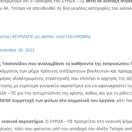
φανερώνουν ότι ο Πρόεδρος του ΣΥΡΙΖΑ – ΠΣ
θέτει σε διάταξη συγκ
ου Αλ. Τσίπρα να απευθυνθεί σε δύο μεγάλες κατηγορίες του εκλογι
αντού
#ΣΥΡΙΖΑΠΣ
pic.twitter.com/1QlcH9QMIq
ecember 30, 2022
 Τσαπανίδου που αναλαμβάνει τα καθήκοντα της εκπροσώπου 
 κόμματος των μέχρι πρότινος ανεξάρτητων βουλευτών και προερ
 μέρος ολοκληρωμένης στρατηγικής που επιλέγει ο αρχηγός της α
τησης με ευρύτερα γυναικεία ακροατήρια για να αφουγκραστεί τις 
ΙΖΑ – ΠΣ για την αντιμετώπιση της κρίσης, καθώς και για το ρόλο
 50/50 συμμετοχή των φύλων στα κομματικά του όργανα
, κάτι π
α
νεανικά ακροατήρια
. Ο ΣΥΡΙΖΑ – ΠΣ προηγείται στη νεανική ψήφο
λικίες. Κάτι που φαίνεται από την αποδοχή του Αλέξη Τσίπρα από τ