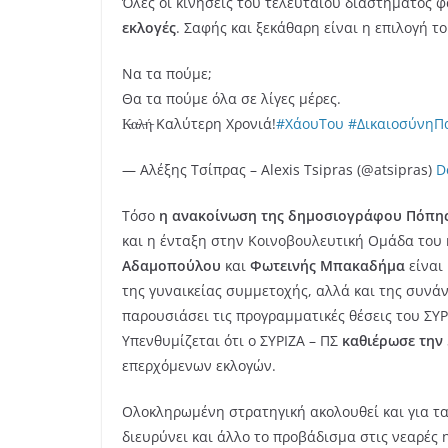
Όλες οι κινήσεις του τελευταίου διαστήματος 
εκλογές
. Σαφής και ξεκάθαρη είναι η επιλογή τ
Να τα πούμε;
Θα τα πούμε όλα σε λίγες μέρες.
Κ̵α̵λ̵ή̵ Καλύτερη Χρονιά!
#ΧάουΤου
#ΔικαιοσύνηΠ
— Αλέξης Τσίπρας – Alexis Tsipras (@atsipras)
D
Τόσο
η ανακοίνωση της δημοσιογράφου Πόπης
και η ένταξη στην Κοινοβουλευτική Ομάδα του
Αδαμοπούλου
και
Φωτεινής Μπακαδήμα
είναι
της γυναικείας συμμετοχής, αλλά και της συνάν
παρουσιάσει τις προγραμματικές θέσεις του ΣΥΡ
Υπενθυμίζεται ότι ο ΣΥΡΙΖΑ – ΠΣ
καθιέρωσε την
επερχόμενων εκλογών.
Ολοκληρωμένη στρατηγική ακολουθεί και για τ
διευρύνει και άλλο το προβάδισμα στις νεαρές η