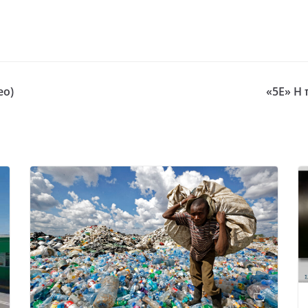
eo)
«5Ε» Η 