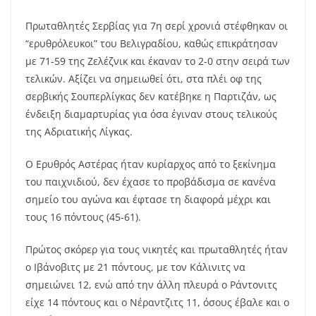
Πρωταθλητές Σερβίας για 7η σερί χρονιά στέφθηκαν οι
“ερυθρόλευκοι” του Βελιγραδίου, καθώς επικράτησαν
με 71-59 της Ζελέζνικ και έκαναν το 2-0 στην σειρά των
τελικών. Αξίζει να σημειωθεί ότι, στα πλέι οφ της
σερβικής Σουπερλίγκας δεν κατέβηκε η Παρτιζάν, ως
ένδειξη διαμαρτυρίας για όσα έγιναν στους τελικούς
της Αδριατικής Λίγκας.
Ο Ερυθρός Αστέρας ήταν κυρίαρχος από το ξεκίνημα
του παιχνιδιού, δεν έχασε το προβάδισμα σε κανένα
σημείο του αγώνα και έφτασε τη διαφορά μέχρι και
τους 16 πόντους (45-61).
Πρώτος σκόρερ για τους νικητές και πρωταθλητές ήταν
ο Ιβάνοβιτς με 21 πόντους, με τον Κάλινιτς να
σημειώνει 12, ενώ από την άλλη πλευρά ο Ράντονιτς
είχε 14 πόντους και ο Νέραντζιτς 11, όσους έβαλε και ο