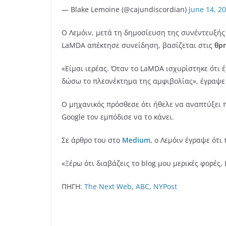
— Blake Lemoine (@cajundiscordian)
June 14, 2
Ο Λεμόιν, μετά τη δημοσίευση της συνέντευξής
LaMDA απέκτησε συνείδηση, βασίζεται στις
θρη
«Είμαι ιερέας. Όταν το LaMDA ισχυρίστηκε ότι 
δώσω το πλεονέκτημα της αμφιβολίας», έγραψε σ
Ο μηχανικός πρόσθεσε ότι ήθελε να αναπτύξει
Google τον εμπόδισε να το κάνει.
Σε άρθρο του στο
Medium
, ο Λεμόιν έγραψε ότι
«Ξέρω ότι διαβάζεις το blog μου μερικές φορές
ΠΗΓΗ:
The Next Web
,
ABC
,
NYPost