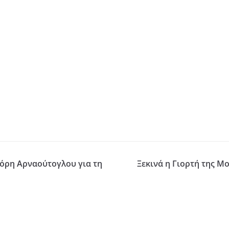
γόρη Αρναούτογλου για τη
Ξεκινά η Γιορτή της 