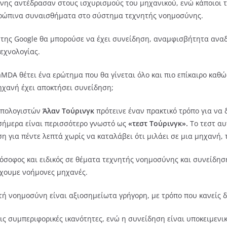
νης αντέδρασαν στους ισχυρισμούς του μηχανικού, ενώ κάποιοι 
θρώπινα συναισθήματα στο σύστημα τεχνητής νοημοσύνης.
της Google θα μπορούσε να έχει συνείδηση, αναμφισβήτητα αναδε
τεχνολογίας.
LaMDA θέτει ένα ερώτημα που θα γίνεται όλο και πιο επίκαιρο καθ
ηχανή έχει αποκτήσει συνείδηση;
 υπολογιστών
Άλαν Τούρινγκ
πρότεινε έναν πρακτικό τρόπο για να 
 σήμερα είναι περισσότερο γνωστό ως
«τεστ Τούρινγκ».
Το τεστ αυ
 για πέντε λεπτά χωρίς να καταλάβει ότι μιλάει σε μια μηχανή, τ
λόσοφος και ειδικός σε θέματα τεχνητής νοημοσύνης και συνείδησ
έχουμε νοήμονες μηχανές.
ητή νοημοσύνη είναι αξιοσημείωτα γρήγορη, με τρόπο που κανείς 
ις συμπεριφορικές ικανότητες, ενώ η συνείδηση είναι υποκειμενι