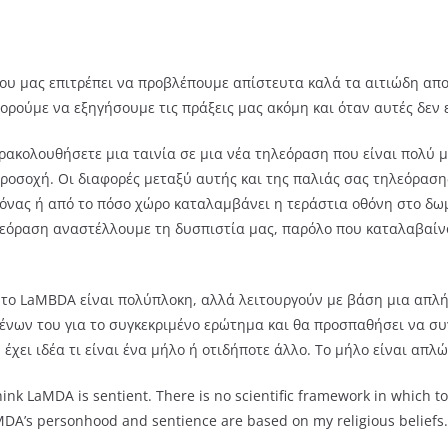
ου μας επιτρέπει να προβλέπουμε απίστευτα καλά τα αιτιώδη απ
ορούμε να εξηγήσουμε τις πράξεις μας ακόμη και όταν αυτές δεν ε
ρακολουθήσετε μια ταινία σε μια νέα τηλεόραση που είναι πολύ μ
προσοχή. Οι διαφορές μεταξύ αυτής και της παλιάς σας τηλεόραση
ικόνας ή από το πόσο χώρο καταλαμβάνει η τεράστια οθόνη στο δω
εόραση αναστέλλουμε τη δυσπιστία μας, παρόλο που καταλαβαίν
το LaMBDA είναι πολύπλοκη, αλλά λειτουργούν με βάση μια απλή
νων του για το συγκεκριμένο ερώτημα και θα προσπαθήσει να συγχ
χει ιδέα τι είναι ένα μήλο ή οτιδήποτε άλλο. Το μήλο είναι απλώς
hink LaMDA is sentient. There is no scientific framework in which
MDA’s personhood and sentience are based on my religious beliefs.