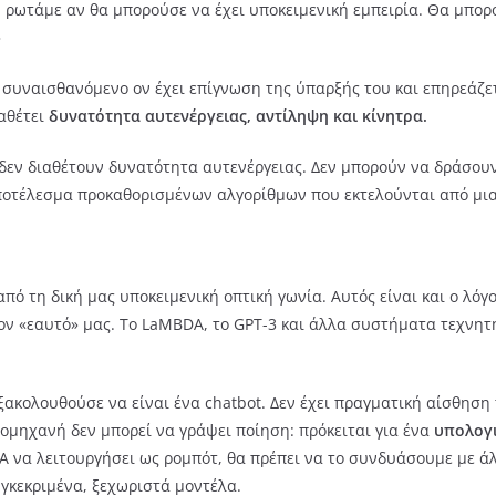
ρωτάμε αν θα μπορούσε να έχει υποκειμενική εμπειρία. Θα μπορο
»
α συναισθανόμενο ον έχει επίγνωση της ύπαρξής του και επηρεάζε
αθέτει
δυνατότητα αυτενέργειας, αντίληψη και κίνητρα.
εν διαθέτουν δυνατότητα αυτενέργειας. Δεν μπορούν να δράσουν
 αποτέλεσμα προκαθορισμένων αλγορίθμων που εκτελούνται από μι
 τη δική μας υποκειμενική οπτική γωνία. Αυτός είναι και ο λόγος
 τον «εαυτό» μας. Το LaMBDA, το GPT-3 και άλλα συστήματα τεχνη
ακολουθούσε να είναι ένα chatbot. Δεν έχει πραγματική αίσθηση 
μομηχανή δεν μπορεί να γράψει ποίηση: πρόκειται για ένα
υπολογι
A να λειτουργήσει ως ρομπότ, θα πρέπει να το συνδυάσουμε με 
γκεκριμένα, ξεχωριστά μοντέλα.