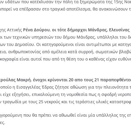
των υδάτων που κατέκλυσαν την πόλη τα ξημερώματα της 15ης Νοε
μπορεί να επέδρασαν στο τραγικό αποτέλεσμα, θα ανακοινώσουν τ
χης Αττικής
Ρένα Δούρου
,
οι τότε δήμαρχοι Μάνδρας, Ελευσίνας 
ι των τεχνικών υπηρεσιών του δήμου Μάνδρας, υπάλληλοι του δ
έων του Δημοσίου. Οι κατηγορούμενοι είναι αντιμέτωποι με κατηγ
εια, ανθρωποκτονίας από αμέλεια κατά συρροή, σωματικών βλαβ
ογραφία είναι αυτοί που από τη θέση του ο καθένας είχαν ευθύν
τρούλας Μακρή. ένοχοι κρίνονται 20 απο τους 21 παραπεφθέντε
 οποίο η Εισαγγελέας Έδρας ζήτησε αθώωση για την πλειονότητα 
αι είχε εξηγήσει, επικαλούμενη τη νομοθεσία πως η σφοδρή νεροπ
 τραγωδία με τους 25 νεκρούς και τις τεράστιες υλικές καταστροφ
τηγορούμενη που θα πρέπει να αθωωθεί είναι μία υπάλληλος της 
ες.