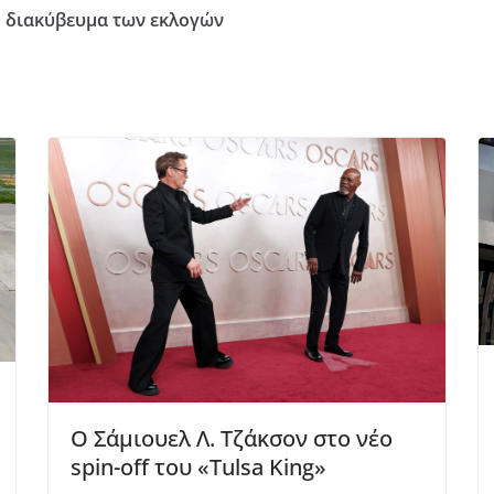
 διακύβευμα των εκλογών
Ο Σάμιουελ Λ. Τζάκσον στο νέο
spin-off του «Tulsa King»