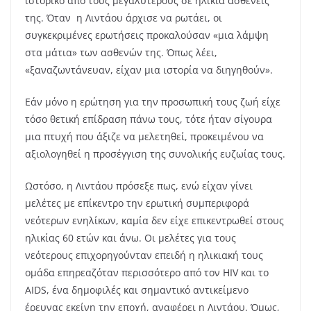
ιστορικό από τους μεγαλύτερους σε ηλικία ασθενείς
της. Όταν η Λιντάου άρχισε να ρωτάει, οι
συγκεκριμένες ερωτήσεις προκαλούσαν «μια λάμψη
στα μάτια» των ασθενών της. Όπως λέει,
«ξαναζωντάνευαν, είχαν μια ιστορία να διηγηθούν».
Εάν μόνο η ερώτηση για την προσωπική τους ζωή είχε
τόσο θετική επίδραση πάνω τους, τότε ήταν σίγουρα
μια πτυχή που άξιζε να μελετηθεί, προκειμένου να
αξιολογηθεί η προσέγγιση της συνολικής ευζωίας τους.
Ωστόσο, η Λιντάου πρόσεξε πως, ενώ είχαν γίνει
μελέτες με επίκεντρο την ερωτική συμπεριφορά
νεότερων ενηλίκων, καμία δεν είχε επικεντρωθεί στους
ηλικίας 60 ετών και άνω. Οι μελέτες για τους
νεότερους επιχορηγούνταν επειδή η ηλικιακή τους
ομάδα επηρεαζόταν περισσότερο από τον HIV και το
AIDS, ένα δημοφιλές και σημαντικό αντικείμενο
έρευνας εκείνη την εποχή, αναφέρει η Λιντάου. Όμως,