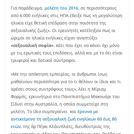
Για παράδειγμα,
μελέτη του 2016,
σε περισσότερους
από 6.000 ενήλικες στις ΗΠΑ έδειξε πως «η μεγαλύτερη
ηλικία είχε θετική επίδραση στην ποιότητα της
σεξουαλικής ζωής». Οι ερευνητές κατέληξαν πως οι
ώριμοι σε ηλικία ενήλικες είχαν αναπτύξει
«σεξουαλική σοφία»
, κάτι που έχει να κάνει όχι μόνο
με τις ερωτικές τους επιδόσεις, αλλά και με το ότι είναι
τρυφεροί και δοτικοί σύντροφοι.
«Με την απόκτηση εμπειρίας, οι άνθρωποι ίσως
μαθαίνουν περισσότερα για το τι θέλουν οι ίδιοι και τι
αρέσει στους συντρόφους τους», λέει η Μίριαμ
Φορμπς, ερευνήτρια στο Πανεπιστήμιο Μακουάρι του
Σίδνεϊ στην Αυστραλία, η οποία συμμετείχε στη
μελέτη. Το ίδιο συμπεραίνει και
έρευνα με
αντικείμενο τη σεξουαλική ζωή ενηλίκων 60 έως 80
ετών
, της δρ Πέγκι Κλάινπλατς, διευθύντριας της
ερευνητικής ομάδας του Πανεπιστήμιου της Οτάβα με