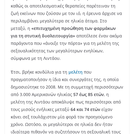
καθώς οι αποτελεσματικές θεραπείες παρέτειναν τη
ζωή εκείνων που ζούσαν με τον ιό, η έρευνα άρχισε να
περιλαμβάνει μεγαλύτερα σε ηλικία άτομα. Στο
μεταξύ, η
«επιτυχημένη προώθηση των φαρμάκων
για τη στυτική δυσλειτουργία»
αποτέλεσε έναν ακόμα
παράγοντα που «άνοιξε την πόρτα» για τη μελέτη της
σεξουαλικότητας των μεγαλύτερων ενηλίκων,
σύμφωνα με τη Λιντάου.
Έτσι, βρήκε κονδύλια για τη
μελέτη
που
πραγματοποιήσαν η ίδια και συνεργάτες της, η οποία
δημοσιεύτηκε το 2008. Με τη συμμετοχή περισσότερων
από 3.000 Αμερικανών ηλικίας
57 έως 85 ετών
, η
μελέτη της Λιντάου αποκάλυψε πως περισσότεροι από
τους μισούς ενήλικες μεταξύ
64 και 74 ετών
είχαν
κάνει σεξ τουλάχιστον μία φορά τον προηγούμενο
χρόνο. Ωστόσο, οι μεγαλύτεροι σε ηλικία δεν ήταν
ιδιαίτερα πιθανόν να συζητήσουν τη σεξουαλική τους